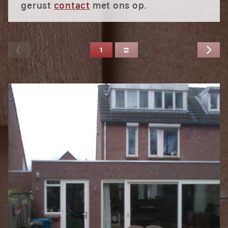
gerust
contact
met ons op.
1
2