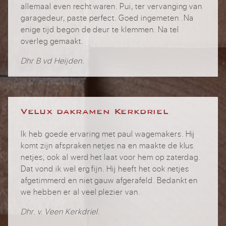
allemaal even recht waren. Pui, ter vervanging van
garagedeur, paste perfect. Goed ingemeten .Na
enige tijd begon de deur te klemmen. Na tel
overleg gemaakt.
Dhr B vd Heijden.
Velux dakramen Kerkdriel
Ik heb goede ervaring met paul wagemakers. Hij
komt zijn afspraken netjes na en maakte de klus
netjes, ook al werd het laat voor hem op zaterdag.
Dat vond ik wel erg fijn. Hij heeft het ook netjes
afgetimmerd en niet gauw afgerafeld. Bedankt en
we hebben er al veel plezier van.
Dhr. v. Veen Kerkdriel.