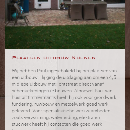
Plaatsen uitbouw Nuenen
Wij hebben Paul ingeschakeld bij het plaatsen van
een uitbouw. Hij ging de uitdaging aan om een 4,5
m diepe uitbouw met lichtstraat direct vanaf
schetstekeningen te bouwen. Alhoewel Paul van
huis uit timmerman is heeft hij ook voor grondwerk,
fundering, ruwbouw en metselwerk goed werk
geleverd. Voor specialistische werkzaamheden
zoals verwarming, waterleiding, elektra en
stucwerk heeft hij contacten die goed werk