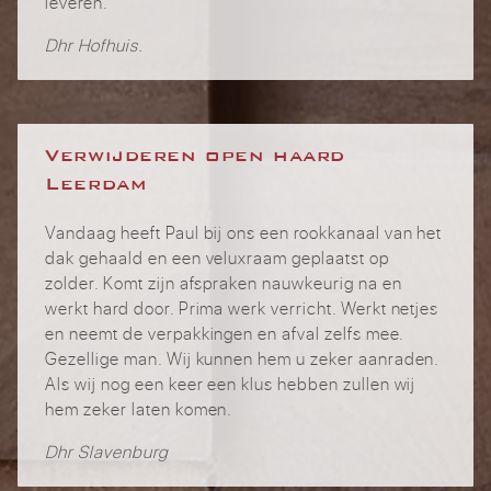
leveren.
Dhr Hofhuis.
Verwijderen open haard
Leerdam
Vandaag heeft Paul bij ons een rookkanaal van het
dak gehaald en een veluxraam geplaatst op
zolder. Komt zijn afspraken nauwkeurig na en
werkt hard door. Prima werk verricht. Werkt netjes
en neemt de verpakkingen en afval zelfs mee.
Gezellige man. Wij kunnen hem u zeker aanraden.
Als wij nog een keer een klus hebben zullen wij
hem zeker laten komen.
Dhr Slavenburg