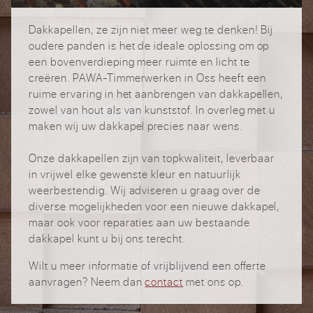
Dakkapellen, ze zijn niet meer weg te denken! Bij
oudere panden is het de ideale oplossing om op
een bovenverdieping meer ruimte en licht te
creëren. PAWA-Timmerwerken in Oss heeft een
ruime ervaring in het aanbrengen van dakkapellen,
zowel van hout als van kunststof. In overleg met u
maken wij uw dakkapel precies naar wens.
Onze dakkapellen zijn van topkwaliteit, leverbaar
in vrijwel elke gewenste kleur en natuurlijk
weerbestendig. Wij adviseren u graag over de
diverse mogelijkheden voor een nieuwe dakkapel,
maar ook voor reparaties aan uw bestaande
dakkapel kunt u bij ons terecht.
Wilt u meer informatie of vrijblijvend een offerte
aanvragen? Neem dan
contact
met ons op.