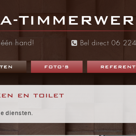
n één hand!
Bel direct 06 2
TEN
FOTO’S
REFERENT
en en toilet
le diensten.