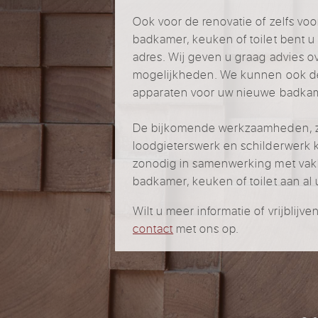
Ook voor de renovatie of zelfs v
badkamer, keuken of toilet bent 
adres. Wij geven u graag advies ov
mogelijkheden. We kunnen ook de 
apparaten voor uw nieuwe badkame
De bijkomende werkzaamheden, zoa
loodgieterswerk en schilderwerk k
zonodig in samenwerking met vak
badkamer, keuken of toilet aan al
Wilt u meer informatie of vrijbli
contact
met ons op.